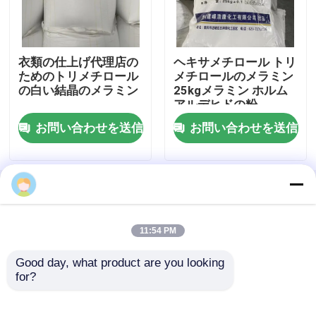
企業情報
衣類の仕上げ代理店の
ヘキサメチロール トリ
ためのトリメチロール
メチロールのメラミン
会社案内
の白い結晶のメラミン
25kgメラミン ホルム
アルデヒドの粉
お問い合わせを送信
お問い合わせを送信
品質管理
お問い合わせ
ホーム
企業情報
お問い合わせ
Desktop Site
地図
プライバシーポリシー
ニュース
11:54 PM
Good day, what product are you looking 
ブログ
品質
ヘキサメトキシメチルのメラミン樹脂
中国工
for?
場.Copyright © 2026 Chongqing Jianfeng
Haokang Chemical Co., Ltd.. All Rights Reserved.
見積依頼