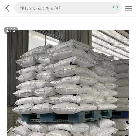
2
/
2