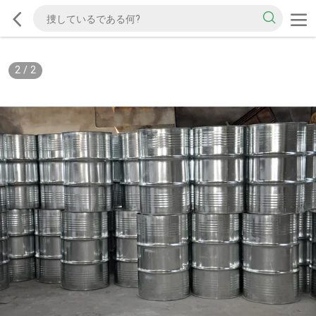
2
/
2