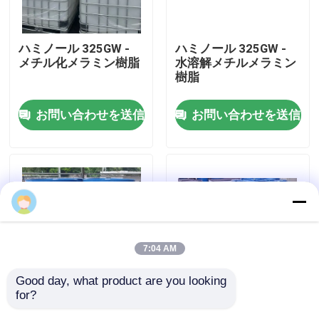
企業情報
ハミノール 325GW -
ハミノール 325GW -
メチル化メラミン樹脂
水溶解メチルメラミン
樹脂
会社案内
お問い合わせを送信
お問い合わせを送信
品質管理
お問い合わせ
ニュース
7:04 AM
Blog
Good day, what product are you looking 
for?
ハミノール327 メラミ
ハミノール327 - 高イ
見積依頼
ン樹脂/アミノ樹脂
ミドメチル化メラミン