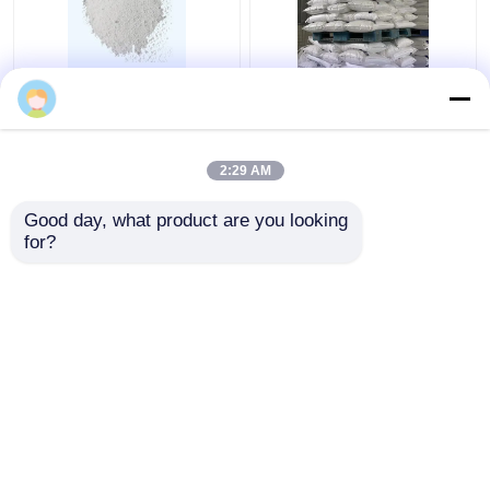
メラミン樹脂のコーティング
Cas 1017-56-7のトリ
無色HTMA トリメチロ
メチロールのメラミン
ールのメラミン樹脂は
アミノの架橋剤
TMMのメラミン ホルム
高い接着強さを粉にす
アルデヒドの樹脂の粉
る
2:29 AM
ブチル化されたメラミン ホルムアルデヒドの樹脂
ベストプライス
ベストプライス
Good day, what product are you looking 
for?
メラミンホルムアルデヒド樹脂
お問い合わせ
お問い合わせ
HMMM樹脂
多くを見て下さい
アミノ樹脂
ホーム
企業情報
お問い合わせ
Desktop Site
地図
プライバシーポリシー
パラホルムアルデヒド