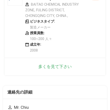
BAITAO CHEMICAL INDUSTRY
ZONE, FULING DISTRICT,
CHONGQING CITY, CHINA ,
ビジネスタイプ:
製造メーカー
授業員数:
100~200 人々
成立年:
2008
多くを見て下さい
連絡先の詳細
Mr. Chiu