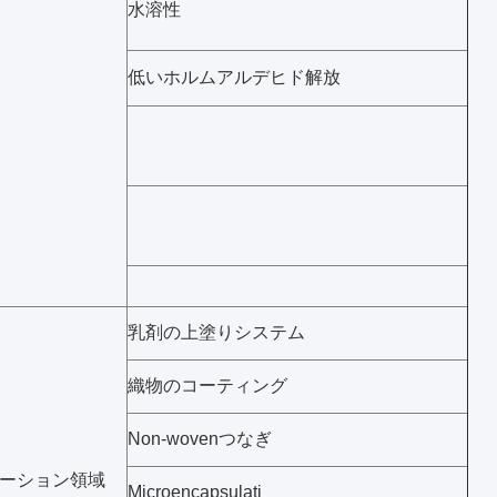
水溶性
低いホルムアルデヒド解放
乳剤の上塗りシステム
織物のコーティング
Non-wovenつなぎ
ーション領域
Microencapsulati