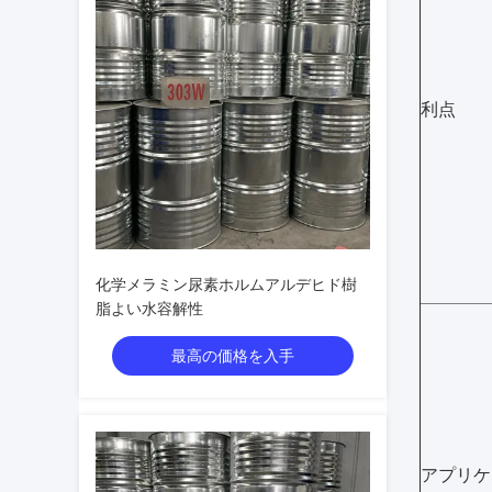
利点
化学メラミン尿素ホルムアルデヒド樹
脂よい水容解性
最高の価格を入手
アプリケ