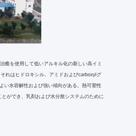
速に治癒を使用して低いアルキル化の新しい高イミ
はヒドロキシル、アミドおよびcarboxylグ
よい水容解性および強い傾向がある。熱可塑性
することができ、乳剤および水分散システムのために