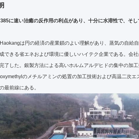
明
nol 385に速い治癒の反作用の利点があり、十分に水溶性で、
feng Haokangは円の経済の産業鎖のよい理解があり、蒸気
成できる省エネおよび環境に優しいハイテク企業である。会社
完了した。銀製方法による高いホルムアルデヒドの集中の加工技術
hydroxymethylのメチルアミンの処置の加工技術および高温
の最前線にある。