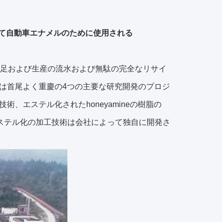
そして自動車エナメルのために使用される
の自給自足および生産の流水および無駄の完全なリサイ
は首尾よく重慶の4つの主要な研究開発のプロジ
、エステル化されたhoneyamineの樹脂の
二次エステル化の加工技術は会社によって独自に開発さ