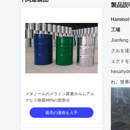
製品説
Hami
工場
Jian
クルを達
ェクトを
hexa
れ、世界
メタノールのメラミン尿素ホルムアル
デヒド樹脂98%の固形分
最高の価格を入手