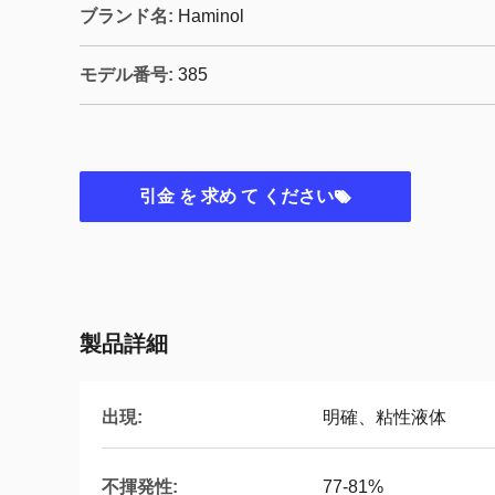
ブランド名:
Haminol
モデル番号:
385
引金 を 求め て ください
製品詳細
出現:
明確、粘性液体
不揮発性:
77-81%