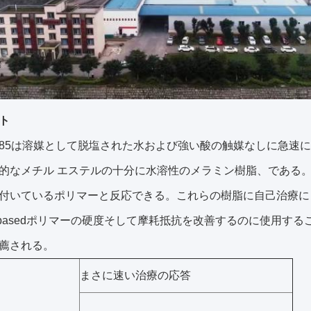
ト
nol 85は溶媒として脱塩された水および強い酸の触媒なしに急
的なメチル エステルの十分に水溶性のメラミン樹脂、である。それ
付いているポリマーと反応できる。これらの樹脂に自己治療に
er-basedポリマーの硬度そして摩耗抵抗を改善するのに使用
薦される。
まさに速い治療の応答