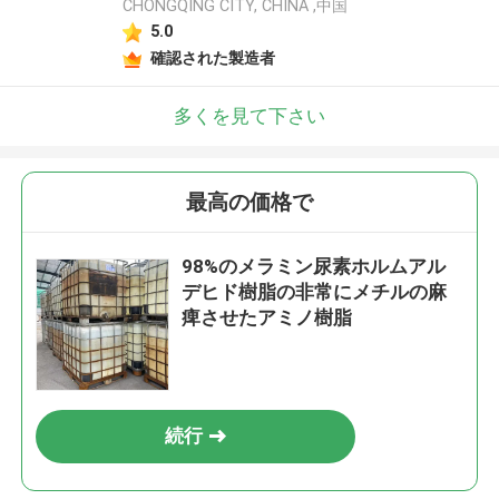
CHONGQING CITY, CHINA ,中国
5.0
確認された製造者
多くを見て下さい
最高の価格で
98%のメラミン尿素ホルムアル
デヒド樹脂の非常にメチルの麻
痺させたアミノ樹脂
続行