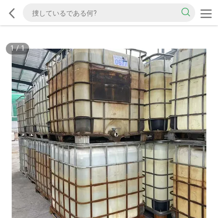
1
/
1