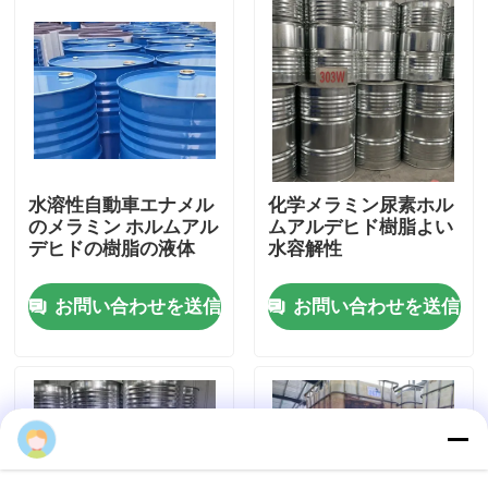
企業情報
会社案内
品質管理
水溶性自動車エナメル
化学メラミン尿素ホル
のメラミン ホルムアル
ムアルデヒド樹脂よい
デヒドの樹脂の液体
水容解性
お問い合わせ
お問い合わせを送信
お問い合わせを送信
ニュース
ブログ
見積依頼